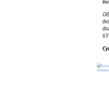
вы
Об
де
до
6
Су