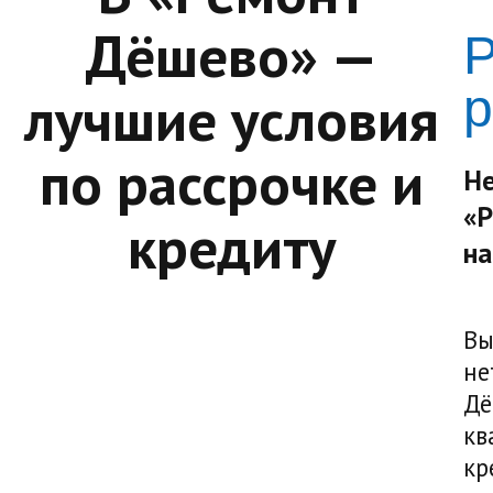
Дёшево» —
Р
р
лучшие условия
по рассрочке и
Не
«Р
кредиту
на
Вы
не
Дё
кв
кр