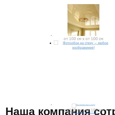
от 100 см x от 100 см
Наша компания сот
от 100 см x от 100 см