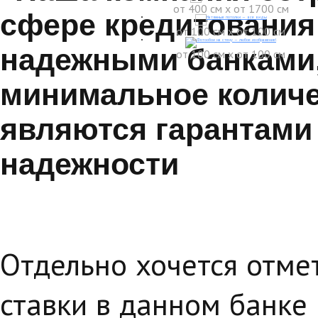
от 400 см x от 1700 см
сфере кредитования
от 100 см x от 100 см
надежными банками
от 100 см x от 100 см
минимальное количе
являются гарантами
надежности
Отдельно хочется отмет
ставки в данном банке 